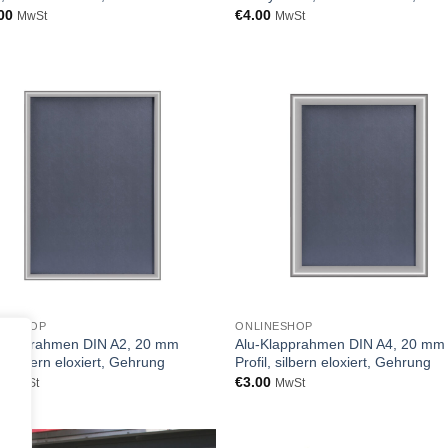
00
€
4.00
MwSt
MwSt
NESHOP
ONLINESHOP
Klapprahmen DIN A2, 20 mm
Alu-Klapprahmen DIN A4, 20 mm
l, silbern eloxiert, Gehrung
Profil, silbern eloxiert, Gehrung
0
€
3.00
MwSt
MwSt