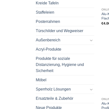
Kreide Tafeln
ONLI
Staffeleien
Alu-
Flach
Posterrahmen
€
4.0
Türschilder und Wegweiser
Außenbereich
Acryl-Produkte
Produkte für soziale
Distanzierung, Hygiene und
Sicherheit
Möbel
Sperrholz Lösungen
Ersatzteile & Zubehör
ONLI
Alu-
Neue Produkte
Profi