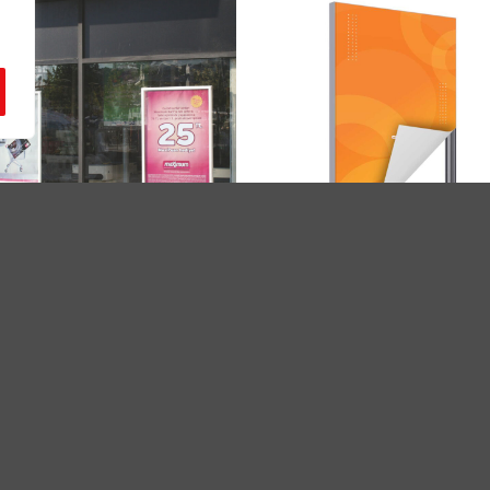
NESHOP
TEXTIL RAHMEN
Fensterklapprahmen 500 x 700
Textil Rahmen “FF34B”
2 mm Profil, silbern eloxiert,
rung
00
MwSt