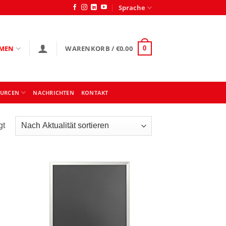
Sprache
MEN
WARENKORB /
€
0.00
0
OURCEN
NACHRICHTEN
KONTAKT
Nach
gt
Aktualität
sortiert