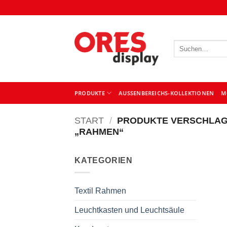
Zum
Inhalt
springen
Suchen
nach:
PRODUKTE
AUSSENBEREICHS-KOLLEKTIONEN
M
START
/
PRODUKTE VERSCHLAG
„RAHMEN“
KATEGORIEN
Textil Rahmen
Leuchtkasten und Leuchtsäule