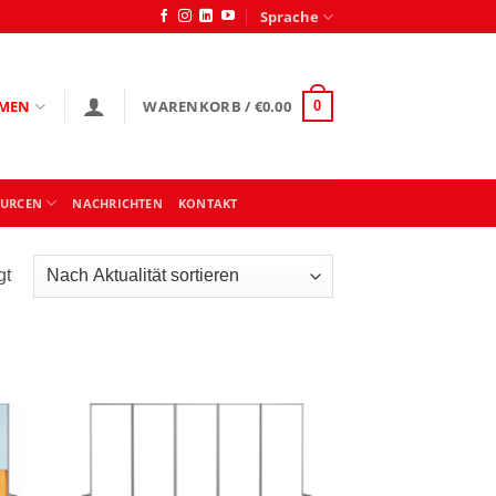
Sprache
MEN
WARENKORB /
€
0.00
0
OURCEN
NACHRICHTEN
KONTAKT
Nach
gt
Aktualität
sortiert