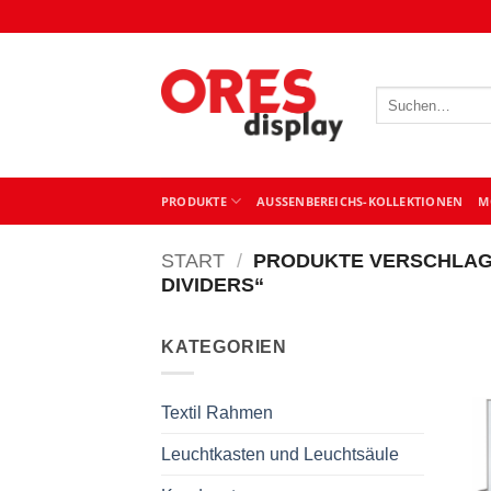
Zum
Inhalt
springen
Suchen
nach:
PRODUKTE
AUSSENBEREICHS-KOLLEKTIONEN
M
START
/
PRODUKTE VERSCHLAG
DIVIDERS“
KATEGORIEN
Textil Rahmen
Leuchtkasten und Leuchtsäule