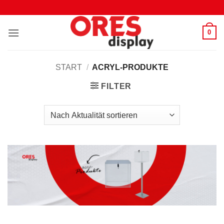
Zum
Inhalt
springen
0
START
/
ACRYL-PRODUKTE
FILTER