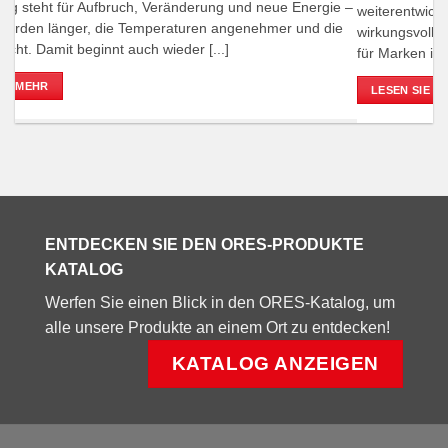
 –
weiterentwickelt, gewinnen durchdachte Flächenkonzepte,
wi
e
wirkungsvolle Display-Lösungen und ein starkes Kundenerlebnis
un
für Marken immer mehr an Bedeutung.Einer der [...]
LESEN SIE MEHR
ENTDECKEN SIE DEN ORES-PRODUKTE
KATALOG
Werfen Sie einen Blick in den ORES-Katalog, um
alle unsere Produkte an einem Ort zu entdecken!
KATALOG ANZEIGEN