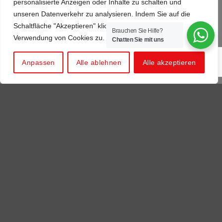
personalisierte Anzeigen oder Inhalte zu schalten und
Professionelle Lösungen und kreative Designs speziell für
unseren Datenverkehr zu analysieren. Indem Sie auf die
Ihr Unternehmen und Ihre Marke in Werbe- und
Schaltfläche "Akzeptieren" klicken, stimmen Sie der
Brauchen Sie Hilfe?
Verkaufsförderungssystemen.
Verwendung von Cookies zu.
Chatten Sie mit uns
Anpassen
Alle ablehnen
Alle akzeptieren
UNTERNEHMEN
Humanressourcen
Impressum
Standorte
Nachrichten