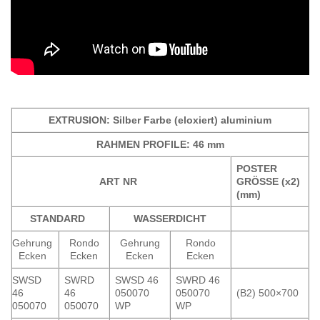
EXTRUSION: Silber Farbe (eloxiert) aluminium
RAHMEN PROFILE: 46 mm
POSTER
ART NR
GRÖSSE (x2)
(mm)
STANDARD
WASSERDICHT
Gehrung
Rondo
Gehrung
Rondo
Ecken
Ecken
Ecken
Ecken
SWSD
SWRD
SWSD 46
SWRD 46
46
46
050070
050070
(B2) 500×700
050070
050070
WP
WP