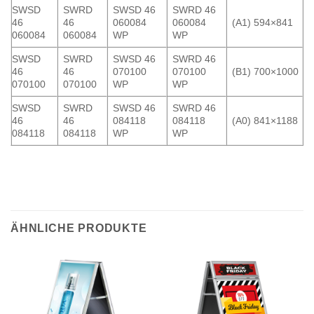
SWSD
SWRD
SWSD 46
SWRD 46
46
46
060084
060084
(A1) 594×841
060084
060084
WP
WP
SWSD
SWRD
SWSD 46
SWRD 46
46
46
070100
070100
(B1) 700×1000
070100
070100
WP
WP
SWSD
SWRD
SWSD 46
SWRD 46
46
46
084118
084118
(A0) 841×1188
084118
084118
WP
WP
ÄHNLICHE PRODUKTE