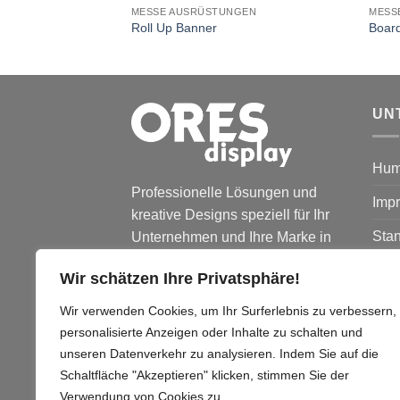
GEN
MESSE AUSRÜSTUNGEN
MESS
Roll Up Banner
Board
UN
Hum
Professionelle Lösungen und
Imp
kreative Designs speziell für Ihr
Stan
Unternehmen und Ihre Marke in
Werbe- und
Nac
Wir schätzen Ihre Privatsphäre!
Verkaufsförderungssystemen.
Übe
Wir verwenden Cookies, um Ihr Surferlebnis zu verbessern,
personalisierte Anzeigen oder Inhalte zu schalten und
Kont
unseren Datenverkehr zu analysieren. Indem Sie auf die
Schaltfläche "Akzeptieren" klicken, stimmen Sie der
Verwendung von Cookies zu.