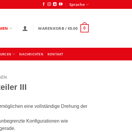
Sprache
MEN
WARENKORB /
€
0.00
0
OURCEN
NACHRICHTEN
KONTAKT
GEN
iler III
ermöglichen eine vollständige Drehung der
nbegrenzte Konfigurationen wie
gerade.