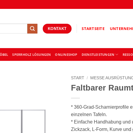
STARTSEITE
UNTERNEH
KONTAKT
ÖBEL
SPERRHOLZ LÖSUNGEN
ONLINESHOP
DIENSTLEISTUNGEN
RESS
START
/
MESSE AUSRÜSTUN
Faltbarer Raumte
* 360-Grad-Scharnierprofile 
einzelnen Tafeln.
* Einfache Handhabung und u
Zickzack, L-Form, Kurve und 