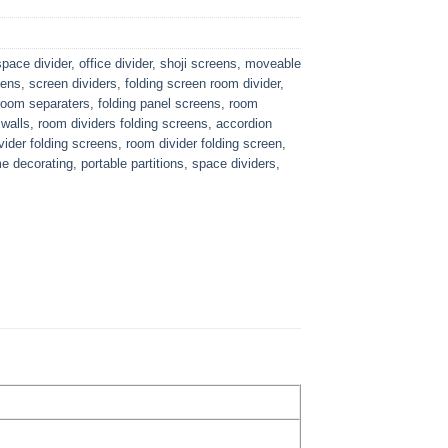
space divider
,
office divider
,
shoji screens
,
moveable
eens
,
screen dividers
,
folding screen room divider
,
room separaters
,
folding panel screens
,
room
 walls
,
room dividers folding screens
,
accordion
vider folding screens
,
room divider folding screen
,
e decorating
,
portable partitions
,
space dividers
,