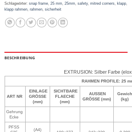
Schlagwörter:
snap frame
,
25 mm
,
25mm
,
safety
,
mitred corners
,
klapp
,
klapp rahmen
,
rahmen
,
sicherheit
BESCHREIBUNG
EXTRUSION: Silber Farbe (eloxi
RAHMEN PROFILE: 25 m
EINLAGE
SICHTBARE
AUSSEN
Gewich
ART NR
GRÖSSE
FLAECHE
GRÖSSE (mm)
(kg)
(mm)
(mm)
Gehrung
Ecke
PFSS
(A4)