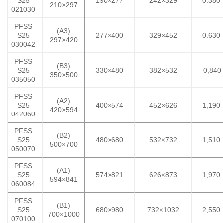
S25
190×277
242×329
0.380
210×297
021030
PFSS
(A3)
S25
277×400
329×452
0.630
297×420
030042
PFSS
(B3)
S25
330×480
382×532
0,840
350×500
035050
PFSS
(A2)
S25
400×574
452×626
1,190
420×594
042060
PFSS
(B2)
S25
480×680
532×732
1,510
500×700
050070
PFSS
(A1)
S25
574×821
626×873
1,970
594×841
060084
PFSS
(B1)
S25
680×980
732×1032
2,550
700×1000
070100