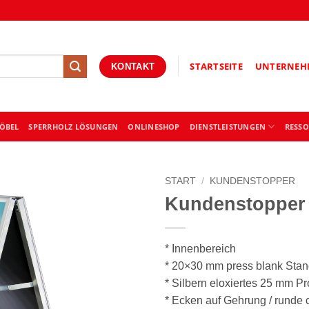
STARTSEITE
UNTERNEH
KONTAKT
ÖBEL
SPERRHOLZ LÖSUNGEN
ONLINESHOP
DIENSTLEISTUNGEN
RESS
START
/
KUNDENSTOPPER
Kundenstopper 
* Innenbereich
* 20×30 mm press blank Stand
* Silbern eloxiertes 25 mm Pro
* Ecken auf Gehrung / runde