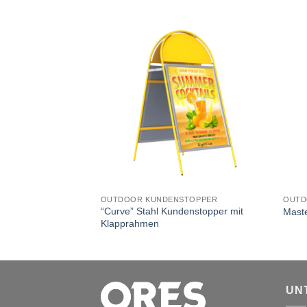
STOPPER
OUTDOOR KUNDENSTOPPER
OUTD
“Curve” Stahl Kundenstopper mit
Mast
Klapprahmen
UN