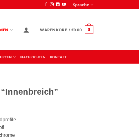
Sprache
MEN
WARENKORB /
€
0.00
0
OURCEN
NACHRICHTEN
KONTAKT
“Innenbreich”
profile
fil
 chrome