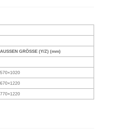
AUSSEN GRÖSSE (Y/Z) (mm)
570×1020
670×1220
770×1220