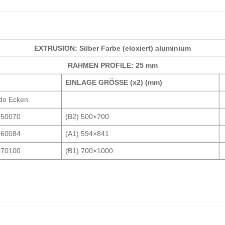
EXTRUSION: Silber Farbe (eloxiert) aluminium
RAHMEN PROFILE: 25 mm
EINLAGE GRÖSSE (x2) (mm)
do Ecken
050070
(B2) 500×700
060084
(A1) 594×841
070100
(B1) 700×1000