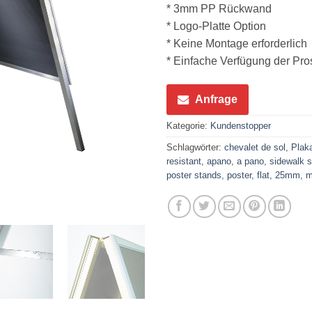
* 3mm PP Rückwand
* Logo-Platte Option
* Keine Montage erforderlich
* Einfache Verfügung der Pro
Anfrage
Kategorie:
Kundenstopper
Schlagwörter:
chevalet de sol
,
Plak
resistant
,
apano
,
a pano
,
sidewalk s
poster stands
,
poster
,
flat
,
25mm
,
m