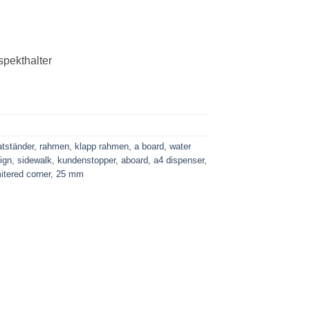
spekthalter
atständer
,
rahmen
,
klapp rahmen
,
a board
,
water
ign
,
sidewalk
,
kundenstopper
,
aboard
,
a4 dispenser
,
itered corner
,
25 mm