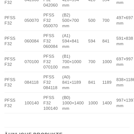
F32
mm
042060
mm
PFSS
(B2)
PFSS
497×697
050070
F32
500×700
500
700
F32
mm
050070
mm
PFSS
(A1)
PFSS
591×838
060084
F32
594×841
594
841
F32
mm
060084
mm
PFSS
(B1)
PFSS
697×997
070100
F32
700×1000
700
1000
F32
mm
070100
mm
PFSS
(A0)
PFSS
838×118
084118
F32
841×1189
841
1189
F32
mm
084118
mm
PFSS
(B0)
PFSS
997×139
100140
F32
1000×1400
1000
1400
F32
mm
100140
mm