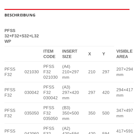
BESCHREIBUNG
PFSS
32+F32+S32+L32
WP
ITEM
INSERT
VISIBLE
X
Y
CODE
SIZE
AREA
PFSS
(A4)
PFSS
207×294
021030
F32
210×297
210
297
F32
mm
021030
mm
PFSS
(A3)
PFSS
294×417
030042
F32
297×420
297
420
F32
mm
030042
mm
PFSS
(B3)
PFSS
347×497
035050
F32
350×500
350
500
F32
mm
035050
mm
PFSS
(A2)
PFSS
417×591
042060
F32
420×594
420
594